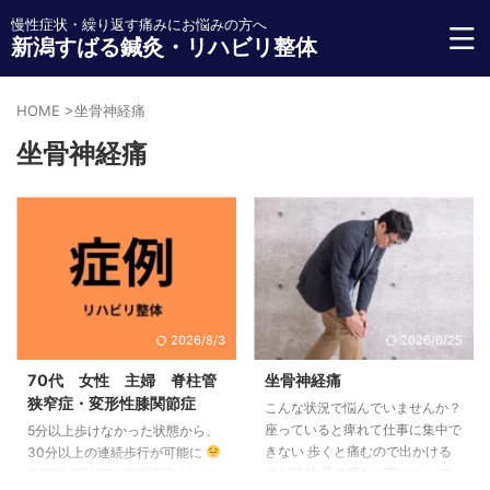
慢性症状・繰り返す痛みにお悩みの方へ
新潟すばる鍼灸・リハビリ整体
HOME
>
坐骨神経痛
坐骨神経痛
2026/8/3
2026/6/25
70代 女性 主婦 脊柱管
坐骨神経痛
狭窄症・変形性膝関節症
こんな状況で悩んでいませんか？
座っていると痺れて仕事に集中で
5分以上歩けなかった状態から、
きない 歩くと痛むので出かける
30分以上の連続歩行が可能に
のが億劫 足の痺れが気になって
来院時 脊柱管狭窄症両足のしび