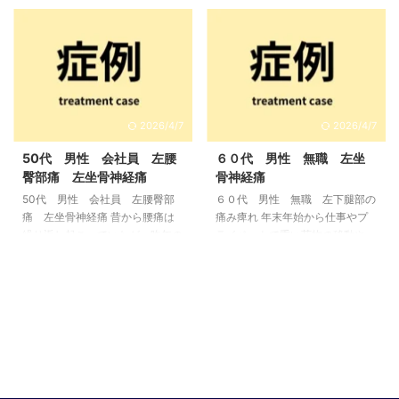
イライラする 好きな運動や趣味
れ腰痛・両膝痛
歩行 5分以上
が楽しく感じれない どうしたら
の連続歩行が困難
施術後 日常
いいかわからず途方に暮れる 一
生活の痛み歩行時の痛みが改善
つでも当てはまる場合、その坐骨
現在 30分以上の連続歩行が可
神経痛は単なる「足の問題」では
能 「長く歩けるようになりた
なく、 お尻・腰・股関節まわり
い、これからもガーデニングを続
の筋肉や、身体の使い方が積み重
けたい」 この症例の概要 70代女
2026/4/7
2026/4/7
なって 起きている可能性があり
性。脊柱管狭窄症・変形性膝関節
ます。 このページでは、坐骨神
症により、長時間の歩行や立位が
50代 男性 会社員 左腰
６０代 男性 無職 左坐
経痛がなぜ繰り返されるのか、
困難な状態で来院されました。
臀部痛 左坐骨神経痛
骨神経痛
どのような状態が起きているの
痛みの軽減と歩行時間の改善を目
50代 男性 会社員 左腰臀部
６０代 男性 無職 左下腿部の
か、 そして改善のためにどのよ
標に、施術と運動指導を行いまし
痛 左坐骨神経痛 昔から腰痛は
痛み痺れ 年末年始から仕事やプ
うな考え方があるのかを、 でき
た。 来院時のお悩み ・両足のし
繰り返し起こっていたが、昨年の
ライベートで重い荷物の移動や、
...
びれ、腰痛、 ...
11月（３月前）ごろから、左臀部
タイヤ交換などの腰を酷使するよ
から足にかけて痺れが出るように
うな仕事を繰り返した。そのせい
なった。今は常に左腰が張るよう
か２月９日に腰に激痛が出る。そ
な痛みがあり、臀部～腿裏、ふく
れに続くように左足の脛外側が痺
らはぎにかけて痺れが出ている。
れるように痛む。皮膚の感覚もお
初期の状態 腰臀部は左の起立筋
かしい。現在は腰の痛みは無くな
や方形筋、中殿筋、梨状筋、小殿
ったが、歩くと左足が強く痺れ痛
筋が強く緊張しているように見ら
むので歩けない。杖をついて何と
れ、痺れは左腿裏からふくらはぎ
か歩いている。病院では痛み止め