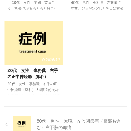
30代 女性 主婦 首肩こ
40代 男性 会社員 右膝痛 半
症を起こしていると思われる。常
歩行時や腰股関節の屈伸の動きで
り 緊張型頭痛 もともと肩こり
年前、ジョギングした翌日に右膝
に炎症が起こっていないことから
痛む。痛みは左の臀部～股関節前
はあったが、一年ほど前から特に
に強い張り感が出て、歩くのも辛
まだ軽症な状態であり、2，3回
面にかけて出る。左足の下腿外側
首肩こりが強くなった。最近は頭
くなる。現在は走ると右膝が痛
...
には痺れがあり、股関節の伸展 ...
痛も出る。 初期の状態 頸部僧坊
み、休むと和らぐ。歩くと膝の裏
部の筋緊張が強く、僧帽筋の上部
が張る。正座が痛くてできない。
は軽度の圧迫でも痛みを感じる。
整骨院に通ったが痛みは良くなら
斜角筋部はそれほど緊張してない
ず、鍼灸ならどうにかならないか
が、板状筋や頭半棘筋などの後頭
思って来院した 来院時の状態 右
神経を圧迫する筋肉も緊張が強く
膝の痛みと張り感があり来院。歩
2026/4/7
なっている。頭痛は後頭部から前
行時は膝裏に張り感があり、ジョ
頭部にかけて締め付けるような重
ギングなどをすると膝に痛みが出
20代 女性 事務職 右手
い痛みがある。 鑑別、説明 首肩
てきて走れない。休むと軽減する
の正中神経痛（痺れ）
こりは典型的な僧帽筋の緊張が強
ので、だましだまし走っている。
20代 女性 事務職 右手の正
く、頭痛は大小後頭神経を圧迫す
正座をしようとすると右膝が痛く
中神経痛（痺れ） 3週間前から右
る板状筋と頭半棘筋あたりをが原
てできない。膝関節の靭帯テスト
肘内側あたりから手の平にかけて
因だと説明。これらの筋肉の ...
すべてP- 半月板も問題なし ...
痺れたり痛かったりしています。
きっかけは無く、徐々に強くな
り、湿布を張っても変わらないの
できた。 初期の状態 症状は右手
60代 男性 無職 左股関節痛（臀部も含
の前腕の前面から手掌にかけてビ
む）左下肢の痺痛
リビリとした痺れるような痛み。