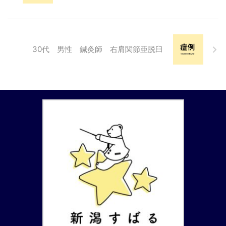
常にではなく仕事中や仕事終わり
に強く、朝は比較的弱い。右斜角
筋あたりや上腕二頭筋、円回内筋
と前腕屈筋群には圧痛があり、筋
30代 男性 鍼灸師 右肩関節亜脱臼
緊張が強くなっている。 鑑別、
説明 痺れ痛みが出ている範囲か
ら正中神経が前腕より上で圧迫さ
れていることが予想される。症 ...