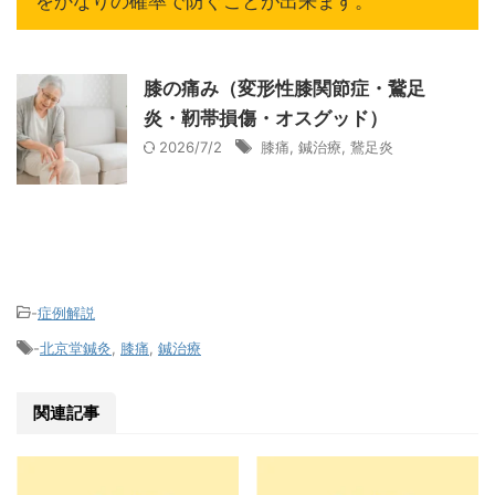
をかなりの確率で防ぐことが出来ます。
膝の痛み（変形性膝関節症・鵞足
炎・靭帯損傷・オスグッド）
2026/7/2
膝痛
,
鍼治療
,
鵞足炎
-
症例解説
-
北京堂鍼灸
,
膝痛
,
鍼治療
関連記事