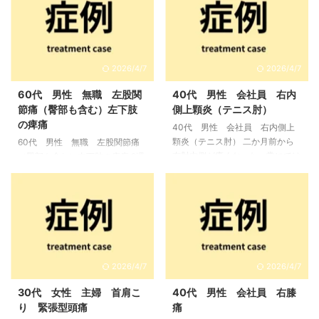
2026/4/7
2026/4/7
60代 男性 無職 左股関
40代 男性 会社員 右内
節痛（臀部も含む）左下肢
側上顆炎（テニス肘）
の痺痛
40代 男性 会社員 右内側上
顆炎（テニス肘） 二か月前から
60代 男性 無職 左股関節痛
右肘内側が痛くなった。常にでは
（臀部も含む）左下肢の痺痛 2週
なく、テニスをしている時と終わ
間くらい前、重たい荷物を運ぼう
ってしばらくの間痛みが出る。
と持ち上げた際に、左の臀部と股
初期の状態 痛みは右肘の内側上
関節に痛みが出た。その後、左足
顆にあり、来院時は前腕の屈筋を
の下腿外側に痺れが出始めた。歩
ストレッチしても、内側上顆を圧
く際や起き上がる時などに、腰や
迫しても痛みは出ない。前腕の屈
股関節の動きで痛む。左足の痺れ
筋群に強い緊張は見られる。 鑑
は歩くと強く出る。＊半年前にも
2026/4/7
2026/4/7
別、説明 反復的な筋収縮で前腕
似たような症状があり、当院で4
屈筋群が緊張して、さらにテニス
回の施術を行い改善している。
30代 女性 主婦 首肩こ
40代 男性 会社員 右膝
時の負荷が加わることで内側上顆
来院時の状態 少し左足を引きず
り 緊張型頭痛
痛
の骨膜が引っ張られ、一時的に炎
るように、腰を曲げ気味で来院。