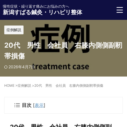
慢性症状・繰り返す痛みにお悩みの方へ
新潟すばる鍼灸・リハビリ整体
症例解説
20代 男性 会社員 右膝内側側副靭
帯損傷
2026年4月7日
HOME
>
症例解説
>
20代 男性 会社員 右膝内側側副靭帯損傷
目次
[
表示
]