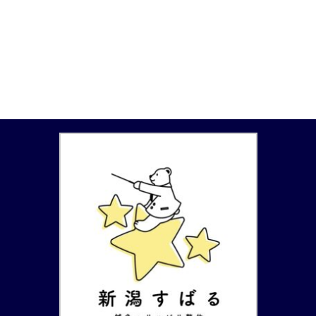
ーツでパフォーマンスに支障がで
なく、テニスをしている時と終わ
てる パソコン仕事で肘に鈍い痛
ってしばらくの間痛みが出る。
みが続く 湿布や安静を繰り返し
初期の状態 痛みは右肘の内側上
ても治らない 一つでも当てはま
顆にあり、来院時は前腕の屈筋を
る場合、その肘の痛みは「安静に
ストレッチしても、内側上顆を圧
して様子を見る」だけでは根本か
迫しても痛みは出ない。前腕の屈
ら解決しない可能性があります。
筋群に強い緊張は見られる。 鑑
このページでは、肘の痛みがなぜ
別、説明 反復的な筋収縮で前腕
繰り返されるのか、どのような状
屈筋群が緊張して、さらにテニス
態が起きているのか、そして改善
時の負荷が加わることで内側上顆
のためにどのような考え方がある
の骨膜が引っ張られ、一時的に炎
のかを、できるだけわかりやすく
症を起こしていると思われる。常
解説します。 なぜ改善しないの
に炎症が起こっていないことから
か？ 「痛みの場所」と「原 ...
まだ軽症な状態であり、2，3回
...