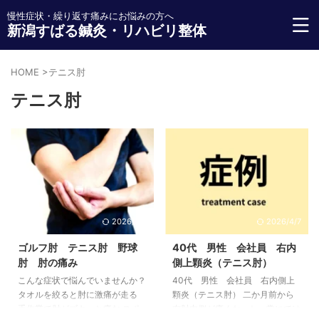
慢性症状・繰り返す痛みにお悩みの方へ
新潟すばる鍼灸・リハビリ整体
HOME
>
テニス肘
テニス肘
2026/7/2
2026/4/7
ゴルフ肘 テニス肘 野球
40代 男性 会社員 右内
肘 肘の痛み
側上顆炎（テニス肘）
こんな症状で悩んでいませんか？
40代 男性 会社員 右内側上
タオルを絞ると肘に激痛が走る
顆炎（テニス肘） 二か月前から
手作業で肘がズキッと痛む スポ
右肘内側が痛くなった。常にでは