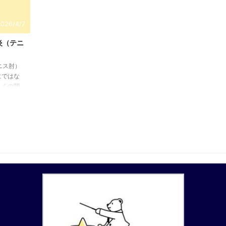
2026/4/7
炎（テニ
ニス肘）
にではな
らくの間
側上顆に
しても、
腕の屈筋
復的な筋
ニス時の
っ張ら
れる。常
症な状態