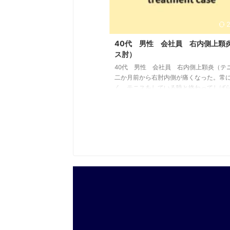
40代 男性 会社員 右内側上顆
ス肘）
40代 男性 会社員 右内側上顆炎（テ
二か月前から右肘内側が痛くなった。常
く、テニスをしている時と終わってしば
痛みが出る。 初期の状態 痛みは右肘の内
あり、来院時は前腕の屈筋をストレッチ
内側上顆を圧迫しても痛みは出ない。前
群に強い緊張は見られる。 鑑別、説明 反
収縮で前腕屈筋群が緊張して、さらにテ
負荷が加わることで内側上顆の骨膜が引
れ、一時的に炎症を起こしていると思わ
に炎症が起こっていないことからまだ軽
であり、2，3回 ...