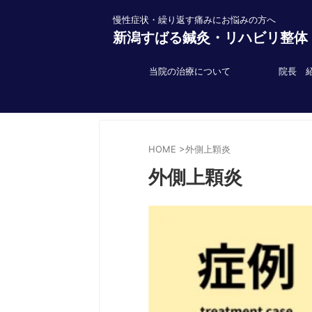
慢性症状・繰り返す痛みにお悩みの方へ
新潟すばる鍼灸・リハビリ整体
当院の治療について
院長 
HOME
>
外側上顆炎
外側上顆炎