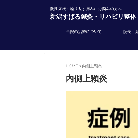
慢性症状・繰り返す痛みにお悩みの方へ
新潟すばる鍼灸・リハビリ整体
当院の治療について
院長 
HOME
>
内側上顆炎
内側上顆炎