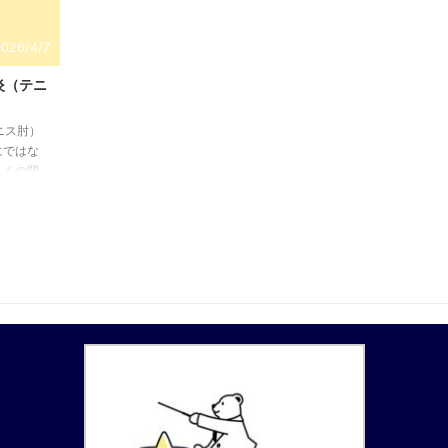
2026/4/7
炎（テニ
ニス肘）
にではな
らくの間
側上顆に
しても、
腕の屈筋
復的な筋
ニス時の
っ張ら
れる。常
症な状態