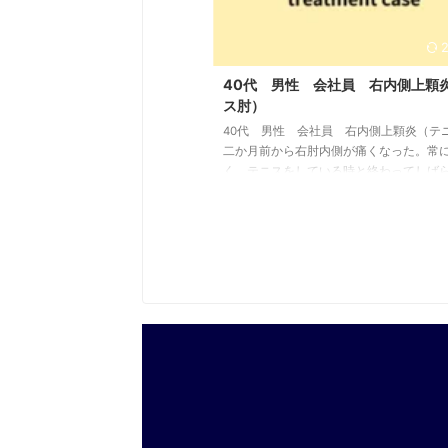
40代 男性 会社員 右内側上顆
ス肘）
40代 男性 会社員 右内側上顆炎（テ
二か月前から右肘内側が痛くなった。常
く、テニスをしている時と終わってしば
痛みが出る。 初期の状態 痛みは右肘の内
あり、来院時は前腕の屈筋をストレッチ
内側上顆を圧迫しても痛みは出ない。前
群に強い緊張は見られる。 鑑別、説明 反
収縮で前腕屈筋群が緊張して、さらにテ
負荷が加わることで内側上顆の骨膜が引
れ、一時的に炎症を起こしていると思わ
に炎症が起こっていないことからまだ軽
であり、2，3回 ...