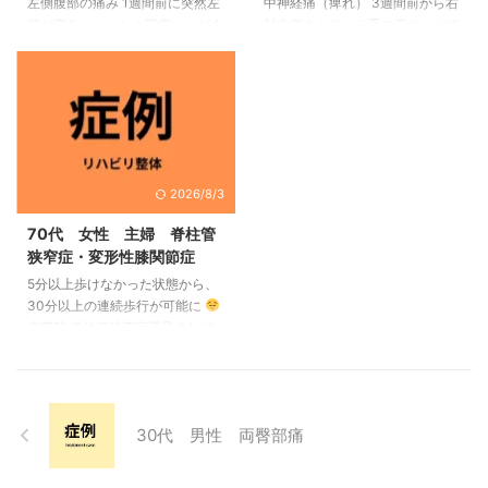
左側腹部の痛み 1週間前に突然左
中神経痛（痺れ） 3週間前から右
も筋緊張が強い、他は気になる部
と説明。鍼灸施術は痛めた内側側
腰が痛み、いったん回復したがま
肘内側あたりから手の平にかけて
分は無し。 鑑別、説明 元々 ...
副靭帯と鵞足の付着部に刺鍼 ...
た痛み出した。今は左腰が痛むの
痺れたり痛かったりしています。
と、左のわき腹が痛む 来院時の
きっかけは無く、徐々に強くな
状態 痛みは左腰部と左わき腹
り、湿布を張っても変わらないの
（季肋部の下部あたり）にあり、
できた。 初期の状態 症状は右手
腰部の屈曲で痛みが出る。立位な
の前腕の前面から手掌にかけてビ
どの腰の伸展状態だと痛み出な
リビリとした痺れるような痛み。
い。左起立筋T10～S１の筋緊張
常にではなく仕事中や仕事終わり
2026/8/3
が強く、圧痛あり。 鑑別、説明
に強く、朝は比較的弱い。右斜角
左腰部の痛みは起立筋の過緊張に
筋あたりや上腕二頭筋、円回内筋
70代 女性 主婦 脊柱管
よる痛みの可能性が高く、左わき
と前腕屈筋群には圧痛があり、筋
狭窄症・変形性膝関節症
腹の痛みは脊髄神経の後枝か前枝
緊張が強くなっている。 鑑別、
5分以上歩けなかった状態から、
（第11か12肋間神経）が起立筋に
説明 痺れ痛みが出ている範囲か
30分以上の連続歩行が可能に
圧迫されて痛みが出ていると判断
ら正中神経が前腕より上で圧迫さ
来院時 脊柱管狭窄症両足のしび
し、左起立筋を中心に刺鍼 ...
れていることが予想される。症 ...
れ腰痛・両膝痛
歩行 5分以上
の連続歩行が困難
施術後 日常
生活の痛み歩行時の痛みが改善
現在 30分以上の連続歩行が可
30代 男性 両臀部痛
能 「長く歩けるようになりた
い、これからもガーデニングを続
けたい」 この症例の概要 70代女