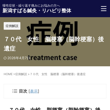
慢性症状・繰り返す痛みにお悩みの方へ
新潟すばる鍼灸・リハビリ整体
症例解説
７０代 女性 脳梗塞（脳幹梗塞）後
遺症
2026年4月7日
HOME
>
症例解説
>
７０代 女性 脳梗塞（脳幹梗塞）後遺症
目次
[
表示
]