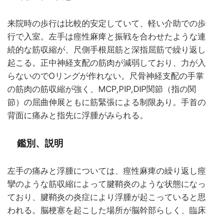
来院時の歩行は比較的安定していて、軽い介助での歩
行で入室。左手は痙性麻痺と振戦を合わせたような連
続的な筋収縮が、尺側手根屈筋と深指屈筋で繰り返し
起こる。正中神経支配の筋肉が減弱しており、力が入
らないのでOリングが作れない。尺骨神経支配の手掌
の筋肉の筋収縮が強く、MCP,PIP,DIP関節（指の関
節）の屈曲伸展ともに筋緊張による制限あり。手首の
背面に痛みと指先に浮腫がみられる。
鑑別、説明
左手の痛みと浮腫については、痙性麻痺の繰り返し痙
攣のような筋収縮によって腱鞘炎のような状態になっ
ており、腱鞘炎の炎症により浮腫が起こっていると思
われる。脳梗塞を起こした場所が脳幹部らしく、臨床