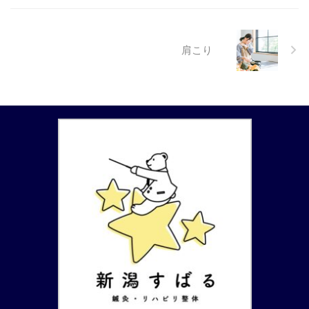
性。脊柱管狭窄症・変形性膝関節
症により、長時間の歩行や立位が
困難な状態で来院されました。
肩こり
痛みの軽減と歩行時間の改善を目
標に、施術と運動指導を行いまし
た。 来院時のお悩み ・両足のし
びれ、腰痛、 ...