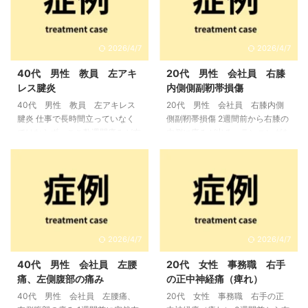
2026/4/7
2026/4/7
40代 男性 教員 左アキ
20代 男性 会社員 右膝
レス腱炎
内側側副靭帯損傷
40代 男性 教員 左アキレス
20代 男性 会社員 右膝内側
腱炎 仕事で長時間立っていなく
側副靭帯損傷 2週間前から右膝の
てはならず、ここ数週間痛みが左
内側に痛みが出る。ランニングを
アキレス腱に出てきた。特に走っ
止めてからは減っているが、走る
たりなどはしていない。仕事に支
と痛みや違和感が出る。あぐらを
障が出ているので早く治したい。
かいても痛みが出る。 初期の状
湿布を貼っていたが変わらない。
態 痛みは右膝内側の膝蓋骨下縁
来院時の状態 少し左足をかばう
の高さあたりに出るとのこと。圧
様に歩行して来院。以前に腰や肩
痛は内側側副靭帯に強く、鵞足部
などの施術をしてきているが、今
にも少しあり。場所のはっきりし
2026/4/7
2026/4/7
回は左アキレス腱の痛みを取りた
ない痛みもあり。膝の靭帯と半月
いと希望。痛みは仕事中の立って
板の理学検査では外反で内側に痛
40代 男性 会社員 左腰
20代 女性 事務職 右手
いる時間が長いと出てくる。左ア
み。 鑑別、説明 圧痛の位置と理
痛、左側腹部の痛み
の正中神経痛（痺れ）
キレス腱の上1/2には圧痛があ
学検査から内側側副靭帯が傷つい
40代 男性 会社員 左腰痛、
20代 女性 事務職 右手の正
り、その下部に腱の肥厚と全体に
ていて、鵞足炎が少しある程度だ