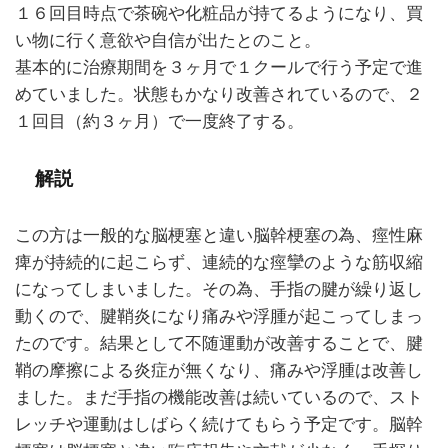
１６回目時点で茶碗や化粧品が持てるようになり、買
い物に行く意欲や自信が出たとのこと。
基本的に治療期間を３ヶ月で１クールで行う予定で進
めていました。状態もかなり改善されているので、２
１回目（約３ヶ月）で一度終了する。
解説
この方は一般的な脳梗塞と違い脳幹梗塞の為、痙性麻
痺が持続的に起こらず、連続的な痙攣のような筋収縮
になってしまいました。その為、手指の腱が繰り返し
動くので、腱鞘炎になり痛みや浮腫が起こってしまっ
たのです。結果として不随運動が改善することで、腱
鞘の摩擦による炎症が無くなり、痛みや浮腫は改善し
ました。まだ手指の機能改善は続いているので、スト
レッチや運動はしばらく続けてもらう予定です。脳幹