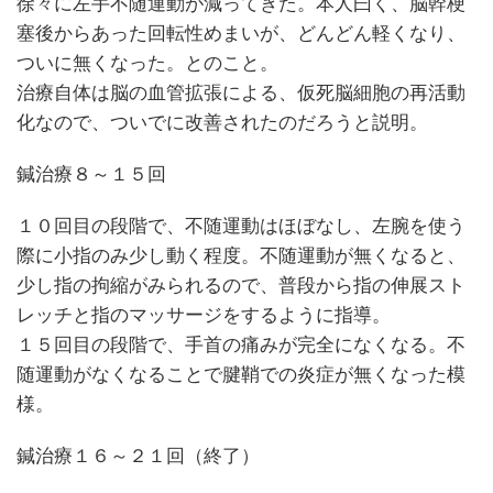
徐々に左手不随運動が減ってきた。本人曰く、脳幹梗
塞後からあった回転性めまいが、どんどん軽くなり、
ついに無くなった。とのこと。
治療自体は脳の血管拡張による、仮死脳細胞の再活動
化なので、ついでに改善されたのだろうと説明。
鍼治療８～１５回
１０回目の段階で、不随運動はほぼなし、左腕を使う
際に小指のみ少し動く程度。不随運動が無くなると、
少し指の拘縮がみられるので、普段から指の伸展スト
レッチと指のマッサージをするように指導。
１５回目の段階で、手首の痛みが完全になくなる。不
随運動がなくなることで腱鞘での炎症が無くなった模
様。
鍼治療１６～２１回（終了）